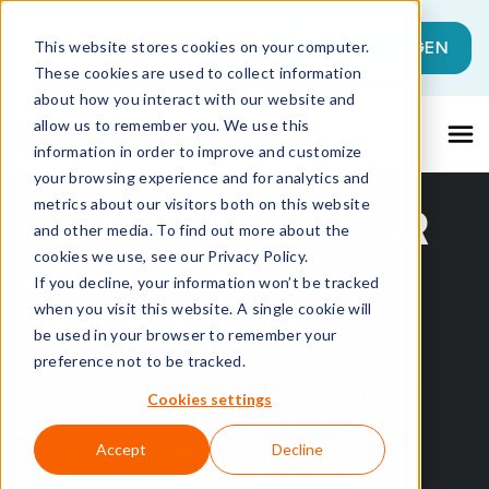
Dies ist ein Suchfeld mit einer automati
JETZT LOSLEGEN
This website stores cookies on your computer.
These cookies are used to collect information
Es gibt keine Vorschläge, da das Suchfeld l
about how you interact with our website and
allow us to remember you. We use this
information in order to improve and customize
your browsing experience and for analytics and
metrics about our visitors both on this website
ITIL 4 PRAKTIKEN FÜR
and other media. To find out more about the
DAS IT-SERVICE-
cookies we use, see our Privacy Policy.
If you decline, your information won’t be tracked
MANAGEMENT
when you visit this website. A single cookie will
be used in your browser to remember your
preference not to be tracked.
ITIL (Information Technology
Infrastructure Library) ist ein weltweit
Cookies settings
anerkanntes Rahmenwerk für das IT-
Servicemanagement (ITSM), das
Accept
Decline
Unternehmen dabei hilft, qualitativ