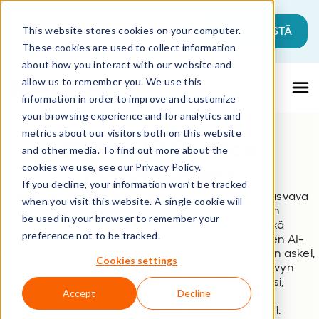
Tämä on hakukenttä, johon on liitetty a
ALOITA TÄSTÄ
This website stores cookies on your computer.
These cookies are used to collect information
Ehdotuksia ei ole, koska hakukenttä on ty
about how you interact with our website and
allow us to remember you. We use this
information in order to improve and customize
your browsing experience and for analytics and
metrics about our visitors both on this website
Matrix42 Service
and other media. To find out more about the
Management
cookies we use, see our Privacy Policy.
If you decline, your information won’t be tracked
Modernisoi palvelunhallintasi
– IT-ympäristöjen kasvava
when you visit this website. A single cookie will
monimutkaisuus jarruttaa eurooppalaisten
be used in your browser to remember your
organisaatioiden kehitystä ja heikentää sekä
preference not to be tracked.
tuottavuutta että palvelukokemusta. Siirtyminen AI-
natiiviin palvelunhallintaan ei ole enää valinnainen askel,
Cookies settings
vaan strateginen välttämättömyys kilpailukyvyn
säilyttämiseksi, kustannusten alentamiseksi,
Accept
Decline
palvelukokemuksen parantamiseksi ja
vaatimustenmukaisuuden varmistamiseksi.