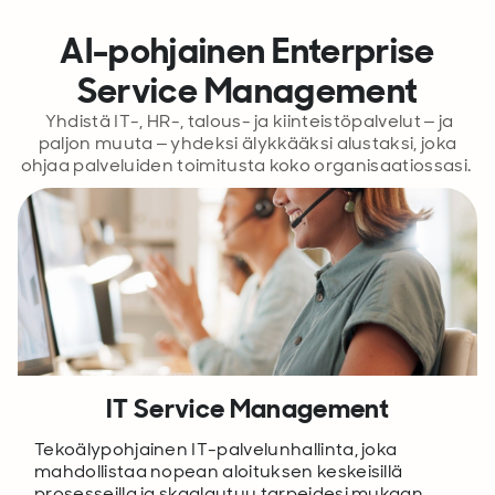
AI-pohjainen Enterprise
Service Management
Yhdistä IT-, HR-, talous- ja kiinteistöpalvelut – ja
paljon muuta – yhdeksi älykkääksi alustaksi, joka
ohjaa palveluiden toimitusta koko organisaatiossasi.
IT Service Management
Tekoälypohjainen IT-palvelunhallinta, joka
mahdollistaa nopean aloituksen keskeisillä
prosesseilla ja skaalautuu tarpeidesi mukaan.