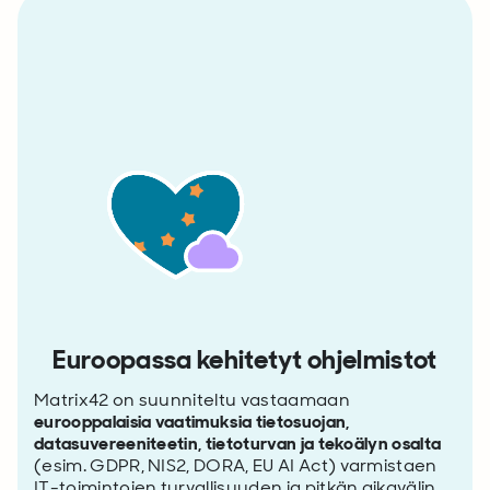
Euroopassa kehitetyt ohjelmistot
Matrix42 on suunniteltu vastaamaan
eurooppalaisia vaatimuksia tietosuojan,
datasuvereeniteetin, tietoturvan ja tekoälyn osalta
(esim. GDPR, NIS2, DORA, EU AI Act) varmistaen
IT-toimintojen turvallisuuden ja pitkän aikavälin