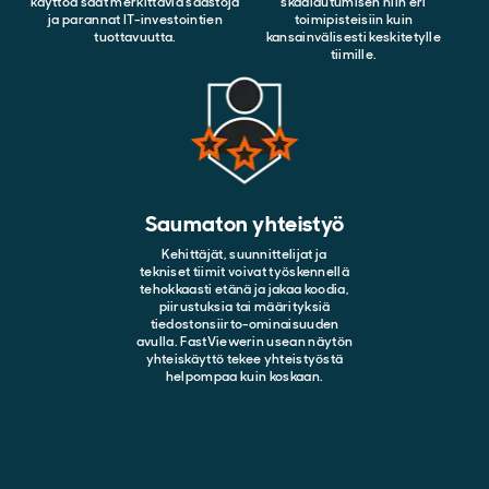
käyttöä saat merkittäviä säästöjä
skaalautumisen niin eri
ja parannat IT-investointien
toimipisteisiin kuin
tuottavuutta.
kansainvälisesti keskitetylle
tiimille.
Saumaton yhteistyö
Kehittäjät, suunnittelijat ja
tekniset tiimit voivat työskennellä
tehokkaasti etänä ja jakaa koodia,
piirustuksia tai määrityksiä
tiedostonsiirto-ominaisuuden
avulla. FastViewerin usean näytön
yhteiskäyttö tekee yhteistyöstä
helpompaa kuin koskaan.