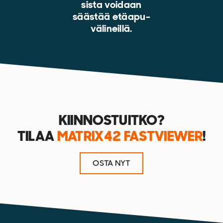
sista voidaan
säästää etäapu-
välineillä.
KIINNOSTUITKO?
TILAA
MATRIX42 FASTVIEWER
!
OSTA NYT