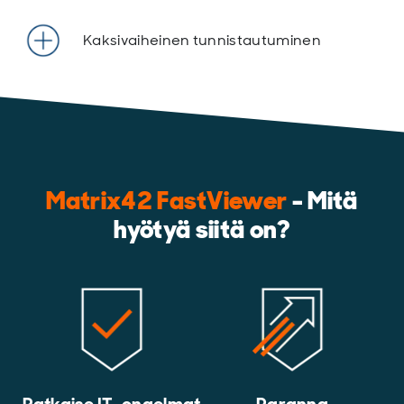
Kaksivaiheinen tunnistautuminen
Matrix42 FastViewer
- Mitä
hyötyä siitä on?
Ratkaise IT-ongelmat
Paranna