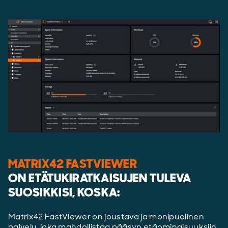
MATRIX42 FASTVIEWER
ON ETÄTUKIRATKAISUJEN TULEVA
SUOSIKKISI, KOSKA:
Matrix42
FastViewer
on joustava ja monipuolinen
palvelu
, joka mahdollistaa pääsyn etäominaisuuksiin