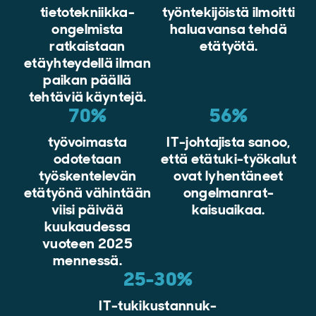
tietotekniikka-
työntekijöistä ilmoitti
ongelmista
haluavansa tehdä
ratkaistaan
etätyötä.
etäyhteydellä ilman
paikan päällä
tehtäviä käyntejä.
70%
56%
työvoimasta
IT-johtajista sanoo,
odotetaan
että etätuki-työkalut
työskentelevän
ovat lyhentäneet
etätyönä vähintään
ongelmanrat-
viisi päivää
kaisuaikaa.
kuukaudessa
vuoteen 2025
mennessä.
25-30%
IT-tukikustannuk-