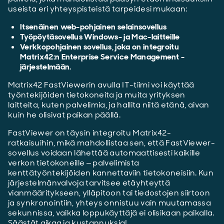
useista eri yhteyspisteistä tarpeidesi mukaan:
Itsenäinen web-pohjainen selainsovellus
Työpöytäsovellus Windows- ja Mac-laitteille
Verkkopohjainen sovellus, joka on integroitu
Matrix42:n Enterprise Service Management -
järjestelmään.
Matrix42 FastViewerin avulla IT-tiimi voi käyttää
työntekijöiden tietokoneita ja muita yrityksen
laitteita, kuten palvelimia, ja hallita niitä etänä, aivan
kuin he olisivat paikan päällä.
FastViewer on täysin integroitu Matrix42-
ratkaisuihin, mikä mahdollistaa sen, että FastViewer-
sovellus voidaan lähettää automaattisesti kaikille
verkon tietokoneille – palvelimista
kenttätyöntekijöiden kannettaviin tietokoneisiin. Kun
järjestelmänvalvoja tarvitsee etäyhteyttä
vianmääritykseen, ylläpitoon tai tiedostojen siirtoon
ja synkronointiin, yhteys onnistuu vain muutamassa
sekunnissa, vaikka loppukäyttäjä ei olisikaan paikalla.
Säästät aikaa ja kustannuksia!