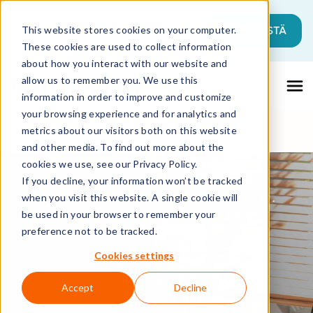
Tämä on hakukenttä, johon on liitetty a
ALOITA TÄSTÄ
This website stores cookies on your computer.
These cookies are used to collect information
Ehdotuksia ei ole, koska hakukenttä on ty
about how you interact with our website and
allow us to remember you. We use this
information in order to improve and customize
your browsing experience and for analytics and
metrics about our visitors both on this website
and other media. To find out more about the
cookies we use, see our Privacy Policy.
Oletko jo FastViewerin käyttäjä?
If you decline, your information won’t be tracked
Liity
Session-asiakasportaaliin
.
when you visit this website. A single cookie will
be used in your browser to remember your
preference not to be tracked.
Cookies settings
Accept
Decline