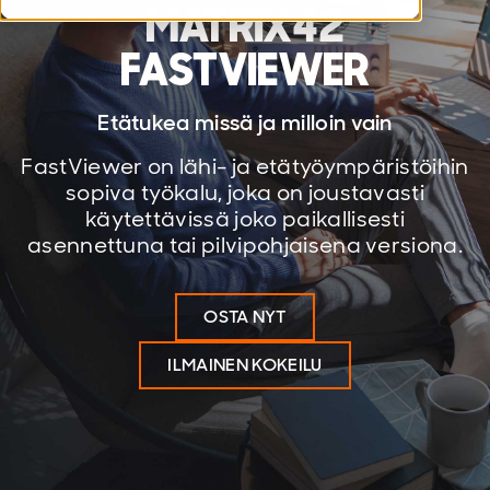
MATRIX42
FASTVIEWER
Etätukea missä ja milloin vain
FastViewer on lähi- ja etätyöympäristöihin
sopiva työkalu, joka on joustavasti
käytettävissä joko paikallisesti
asennettuna tai pilvipohjaisena versiona.
OSTA NYT
ILMAINEN KOKEILU