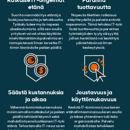
etänä
tuottavuutta
Suorita vianmääritys etänä ja
Nopeuta tikettien ratkaisua
lisää joustavuutta ja tehokkuutta.
etäyhteydellä ja palvele entistä
Työkalu tukee myös nopeaa
nopeammin. Tämä tehokas IT-tuki
skaalautumista, sillä sen avulla
lisää tuottavuutta ja parantaa
yritykset voivat ottaa käyttöön
työntekijöiden tyytyväisyyttä,
miehittämättömiä palvelimia eri
jolloin henkilöstö voi keskittyä
toimipisteissä ilman tarvetta IT-
ydintehtäviinsä ilman
tiimin läsnäololle paikan päällä.
keskeytyksiä.
Säästä kustannuksia
Joustavuus ja
ja aikaa
käyttömukavuus
Vähennä toimintakustannuksia
Keskitä IT-toiminnot joustavien
minimoimalla matkakulut ja paikan
etähallintaominaisuuksien avulla
päällä tehtävät käynnit sekä
ja takaa yhtenäinen tuki koko
mahdollista ensiluokkainen IT-tuki
organisaatiolle. Palvelu
etänä. Tehostamalla IT-resurssien
mahdollistaa tehokkaan