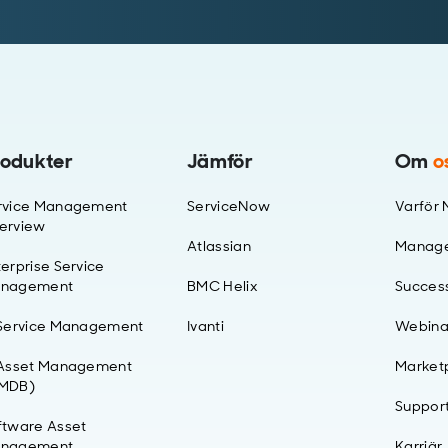
odukter
Jämför
Om
o
rvice Management
ServiceNow
Varför 
erview
Atlassian
Manag
erprise Service
nagement
BMC Helix
Success
 Service Management
Ivanti
Webina
 Asset Management
Market
MDB)
Suppor
ftware Asset
nagement
Karriär