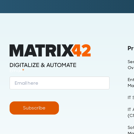
Pr
Se
Ov
Email
*
Ent
Ma
IT
Subscribe
IT
(C
So
Ma