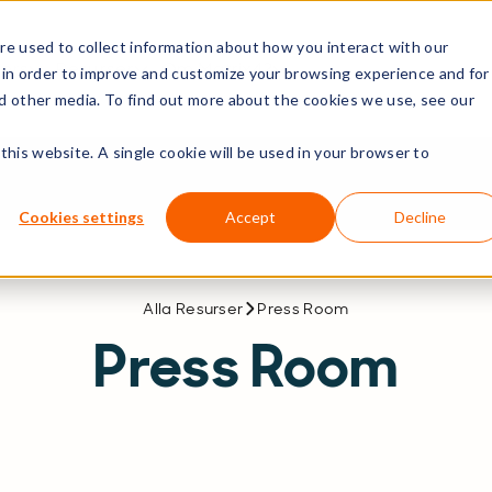
e used to collect information about how you interact with our
ners
Resurser
Om Matrix42
 in order to improve and customize your browsing experience and for
nd other media. To find out more about the cookies we use, see our
this website. A single cookie will be used in your browser to
Cookies settings
Accept
Decline
Alla Resurser
Press Room
Press Room