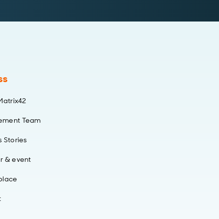
ss
Matrix42
ement Team
 Stories
r & event
place
t