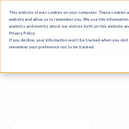
This website stores cookies on your computer. These cookies ar
Produkter
Lösningar
Part
website and allow us to remember you. We use this information
analytics and metrics about our visitors both on this website a
Privacy Policy.
If you decline, your information won’t be tracked when you visit 
remember your preference not to be tracked.
Alla Resurser
Blogg
Matrix42-nyheter