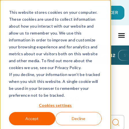
Il s'agit d'un champ de recherche auque
SE LANCER
This website stores cookies on your computer.
These cookies are used to collect information
Il n'y a aucune suggestion car le champ 
about how you interact with our website and
allow us to remember you. We use this
information in order to improve and customize
your browsing experience and for analytics and
metrics about our visitors both on this website
Toutes les Ressources
Blog
Actualités Matrix42
S’
and other media. To find out more about the
cookies we use, see our Privacy Policy.
If you decline, your information won’t be tracked
when you visit this website. A single cookie will
Toutes les Ressources
Presse
be used in your browser to remember your
Presse
preference not to be tracked.
Cookies settings
Accept
Decline