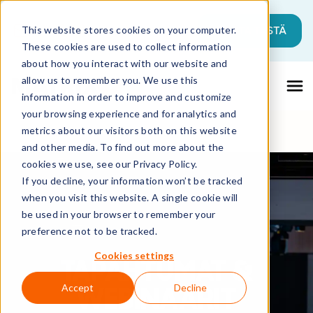
Tämä on hakukenttä, johon on liitetty a
ALOITA TÄSTÄ
This website stores cookies on your computer.
These cookies are used to collect information
Ehdotuksia ei ole, koska hakukenttä on ty
about how you interact with our website and
allow us to remember you. We use this
information in order to improve and customize
your browsing experience and for analytics and
metrics about our visitors both on this website
and other media. To find out more about the
cookies we use, see our Privacy Policy.
If you decline, your information won’t be tracked
when you visit this website. A single cookie will
be used in your browser to remember your
preference not to be tracked.
Cookies settings
TAPAHTUMAT &
WEBINAARIT
Accept
Decline