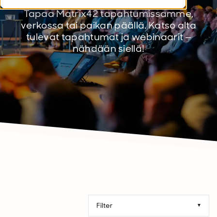
Tapaa Matrix42 tapahtumissamme,
verkossa tai paikan päällä. Katso alta
tulevat tapahtumat ja webinaarit –
nähdään siellä!