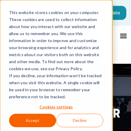
Questo è un campo di ricerca con una fu
Inizia
This website stores cookies on your computer.
These cookies are used to collect information
Non sono presenti suggerimenti perché il
about how you interact with our website and
allow us to remember you. We use this
information in order to improve and customize
your browsing experience and for analytics and
metrics about our visitors both on this website
and other media. To find out more about the
cookies we use, see our Privacy Policy.
If you decline, your information won’t be tracked
when you visit this website. A single cookie will
be used in your browser to remember your
preference not to be tracked.
Cookies settings
EVENTI E AI WEBINAR
DI M42
Accept
Decline