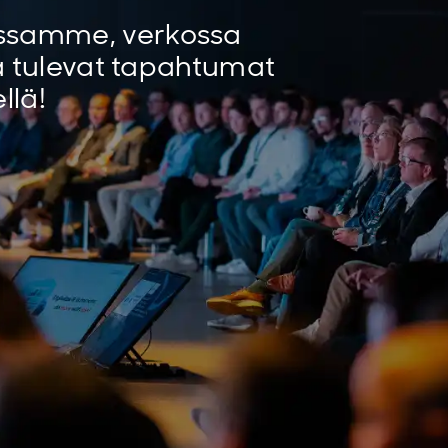
ssamme, verkossa
ta tulevat tapahtumat
llä!