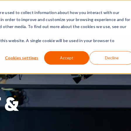
e used to collect information about how you interact with our
nit
Materiaalit
Meistä
 in order to improve and customize your browsing experience and for
nd other media. To find out more about the cookies we use, see our
this website. A single cookie will be used in your browser to
Cookies settings
Accept
Decline
 &