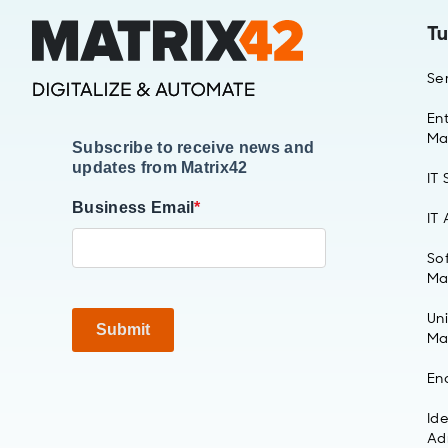
Tu
Se
Ent
Ma
Subscribe to receive news and
updates from Matrix42
IT
Business Email
*
IT
So
Ma
Un
Submit
Ma
En
Id
Ad