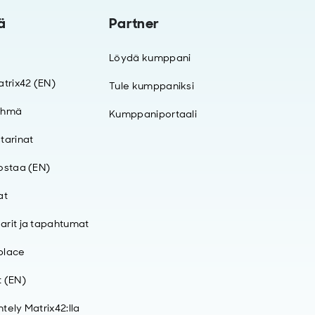
ä
Partner
Löydä kumppani
atrix42 (EN)
Tule kumppaniksi
yhmä
Kumppaniportaali
tarinat
ostaa (EN)
at
rit ja tapahtumat
place
 (EN)
tely Matrix42:lla