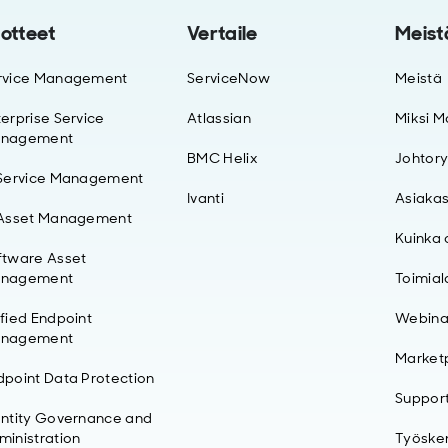
otteet
Vertaile
Meist
rvice Management
ServiceNow
Meistä
erprise Service
Atlassian
Miksi M
nagement
BMC Helix
Johtor
 Service Management
Ivanti
Asiakas
 Asset Management
Kuinka 
ftware Asset
nagement
Toimial
ified Endpoint
Webinaa
nagement
Market
dpoint Data Protection
Support
entity Governance and
ministration
Työsken