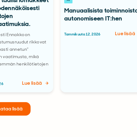
taalisi lomakkeet
odennäköisesti
Manuaalisista toiminnoist
tojen
autonomiseen IT:hen
aatimuksia.
Lue lisää
yesti Ennakkoon
Tammikuuta 12, 2026
ostumusruudut rikkovat
asti annetun”
 vaatimusta, mikä
emmän henkilötietojen
Lue lisää
26
Lataa lisää