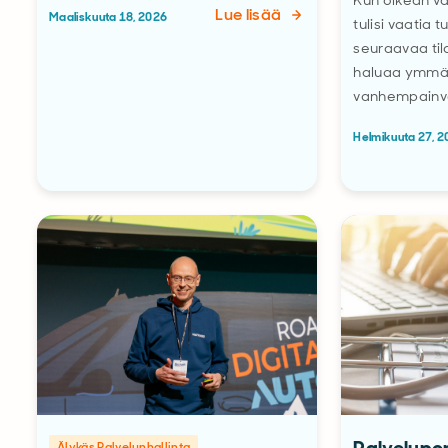
Kun oikean v
Lue lisää
Maaliskuuta 18, 2026
tulisi vaatia 
seuraavaa til
haluaa ymmär
vanhempainv
Helmikuuta 27, 
Älykäs Palvelunhallinta