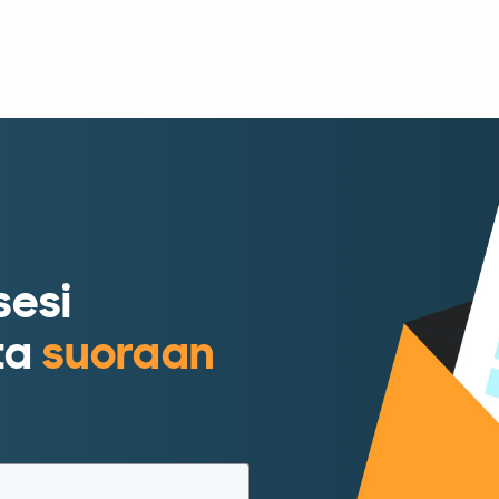
sesi
ita
suoraan