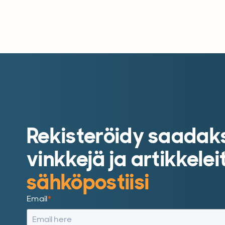
Rekisteröidy saadak
vinkkejä ja artikkele
sähköpostiisi
Email
*