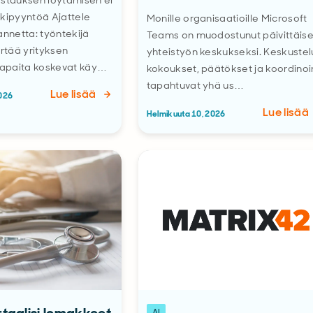
astauksen löytämisen ei
tukipyyntöä Ajattele
Monille organisaatioille Microsoft
annetta: työntekijä
Teams on muodostunut päivittäis
tää yrityksen
yhteistyön keskukseksi. Keskustel
apaita koskevat käy…
kokoukset, päätökset ja koordinoi
tapahtuvat yhä us…
Lue lisää
2026
Lue lisää
Helmikuuta 10, 2026
AI