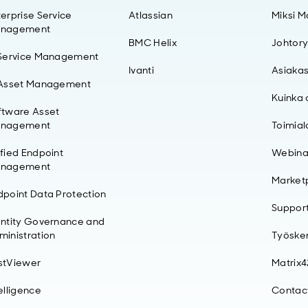
erprise Service
Atlassian
Miksi M
nagement
BMC Helix
Johtor
 Service Management
Ivanti
Asiakas
 Asset Management
Kuinka 
ftware Asset
nagement
Toimial
ified Endpoint
Webinaa
nagement
Market
dpoint Data Protection
Support
entity Governance and
ministration
Työsken
stViewer
Matrix
elligence
Contac