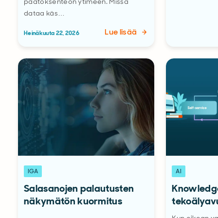
päätöksenteon ytimeen. Missä
dataa käs…
Lue lisää
Heinäkuuta 22, 2026
IGA
AI
Salasanojen palautusten
Knowledge
näkymätön kuormitus
tekoälyav