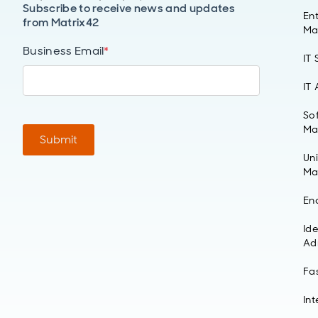
Subscribe to receive news and updates
Ent
from Matrix42
Ma
Business Email
*
IT
IT
So
Ma
Submit
Un
Ma
En
Id
Ad
Fa
Int