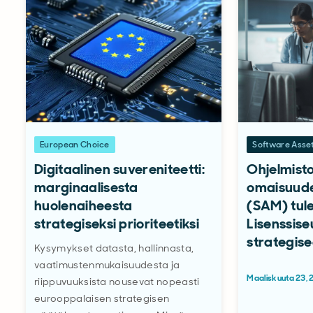
European Choice
Software Ass
Digitaalinen suvereniteetti:
Ohjelmist
marginaalisesta
omaisuude
huolenaiheesta
(SAM) tule
strategiseksi prioriteetiksi
Lisenssis
strategise
Kysymykset datasta, hallinnasta,
vaatimustenmukaisuudesta ja
Maaliskuuta 23,
riippuvuuksista nousevat nopeasti
eurooppalaisen strategisen