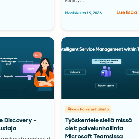
kehitty…
Lue lisää
Maaliskuuta 19, 2026
Älykäs Palvelunhallinta
 Discovery -
Työskentele siellä missä
ustaja
olet: palvelunhallinta
Microsoft Teamsissa