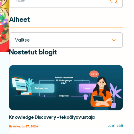
Aiheet
Valitse
Nostetut blogit
Knowledge Discovery -tekoälyavustaja
Lue lisää
Helmikuuta 27, 2026