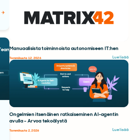
Manuaalisista toiminnoista autonomiseen IT:hen
Lue lisää
Tammikuuta 12, 2026
Ongelmien itsenäinen ratkaiseminen AI-agentin
avulla - Arvoa tekoälystä
Lue lisää
Tammikuuta 2, 2026