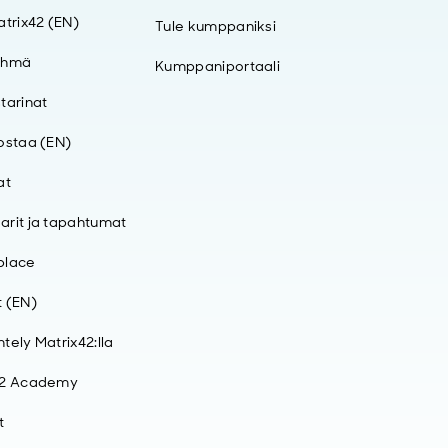
atrix42 (EN)
Tule kumppaniksi
yhmä
Kumppaniportaali
tarinat
ostaa (EN)
at
rit ja tapahtumat
place
 (EN)
tely Matrix42:lla
42 Academy
t