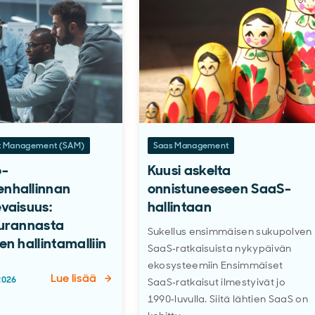
et Management (SAM)
Saas Management
o-
Kuusi askelta
nhallinnan
onnistuneeseen SaaS-
vaisuus:
hallintaan
eurannasta
Sukellus ensimmäisen sukupolven
en hallintamalliin
SaaS‑ratkaisuista nykypäivän
ekosysteemiin Ensimmäiset
Lue lisää
 2026
SaaS‑ratkaisut ilmestyivät jo
1990‑luvulla. Siitä lähtien SaaS on