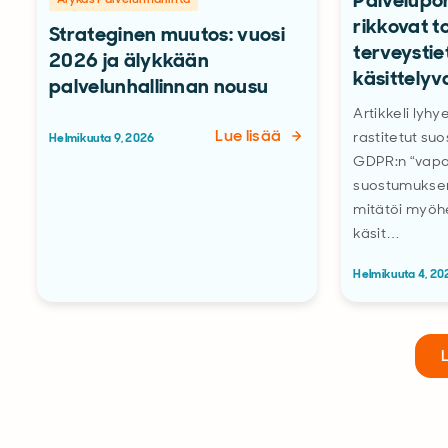
Palvelupor
rikkovat t
Strateginen muutos: vuosi
terveystie
2026 ja älykkään
käsittelyv
palvelunhallinnan nousu
Artikkeli lyh
Lue lisää
rastitetut su
Helmikuuta 9, 2026
GDPR:n “vapa
suostumuksen
mitätöi myöh
käsit…
Helmikuuta 4, 20