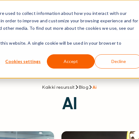
e used to collect information about how you interact with our
nit
Materiaalit
Meistä
 in order to improve and customize your browsing experience and for
nd other media. To find out more about the cookies we use, see our
this website. A single cookie will be used in your browser to
Cookies settings
Accept
Decline
Kaikki resurssit
Blog
Ai
AI