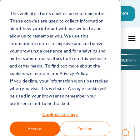
Detta är ett sökfält med en autoförslag
KOM IGÅNG
This website stores cookies on your computer.
These cookies are used to collect information
Det finns inga förslag eftersom sökfältet 
about how you interact with our website and
allow us to remember you. We use this
information in order to improve and customize
your browsing experience and for analytics and
metrics about our visitors both on this website
Alla Resurser
Blogg
Matrix42-nyheter
Prenumerer
and other media. To find out more about the
cookies we use, see our Privacy Policy.
If you decline, your information won’t be tracked
when you visit this website. A single cookie will
Alla Resurser
Blog
be used in your browser to remember your
Blog
preference not to be tracked.
Cookies settings
Accept
Decline