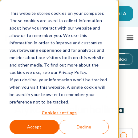
Tämä on hakukenttä, johon on liitetty a
ALOITA TÄSTÄ
This website stores cookies on your computer.
These cookies are used to collect information
Ehdotuksia ei ole, koska hakukenttä on ty
about how you interact with our website and
allow us to remember you. We use this
information in order to improve and customize
your browsing experience and for analytics and
metrics about our visitors both on this website
Kaikki resurssit
Blogi
Tilaa
and other media. To find out more about the
cookies we use, see our Privacy Policy.
If you decline, your information won’t be tracked
when you visit this website. A single cookie will
Kaikki resurssit
Blog
be used in your browser to remember your
%C3%a4lyk%c3%a4s Palvelunhallinta
preference not to be tracked.
Älykäs palvelunhallinta
Cookies settings
Accept
Decline