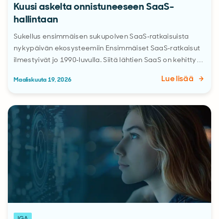
Kuusi askelta onnistuneeseen SaaS-
hallintaan
Sukellus ensimmäisen sukupolven SaaS‑ratkaisuista
nykypäivän ekosysteemiin Ensimmäiset SaaS‑ratkaisut
ilmestyivät jo 1990‑luvulla. Siitä lähtien SaaS on kehitty…
Lue lisää
Maaliskuuta 19, 2026
IGA