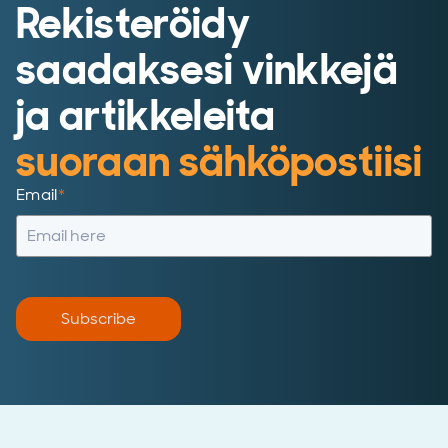
Rekisteröidy
saadaksesi vinkkejä
ja artikkeleita
suoraan sähköpostiisi
Email
*
Subscribe