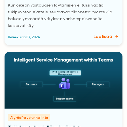
Kun oikean vastauksen löytämisen ei tulisi vaatia
tukipyyntöä Ajattele seuraavaa tilannetta: työntekijä
haluaa ymmärtää yrityksen vanhempainvapaita
koskevat käy…
Lue lisää
Helmikuuta 27, 2026
Älykäs Palvelunhallinta