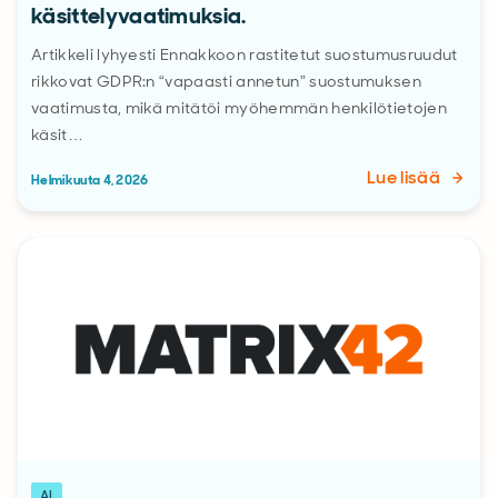
käsittelyvaatimuksia.
Artikkeli lyhyesti Ennakkoon rastitetut suostumusruudut
rikkovat GDPR:n “vapaasti annetun” suostumuksen
vaatimusta, mikä mitätöi myöhemmän henkilötietojen
käsit…
Lue lisää
Helmikuuta 4, 2026
AI