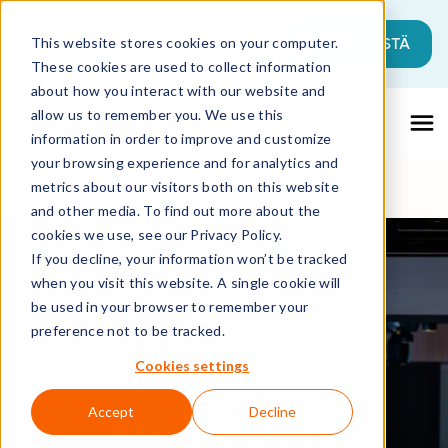
Tämä on hakukenttä, johon on liitetty a
ALOITA TÄSTÄ
This website stores cookies on your computer.
These cookies are used to collect information
Ehdotuksia ei ole, koska hakukenttä on ty
about how you interact with our website and
allow us to remember you. We use this
information in order to improve and customize
your browsing experience and for analytics and
metrics about our visitors both on this website
and other media. To find out more about the
cookies we use, see our Privacy Policy.
If you decline, your information won’t be tracked
when you visit this website. A single cookie will
be used in your browser to remember your
preference not to be tracked.
Cookies settings
TAPAHTUMAT &
WEBINAARIT
Accept
Decline