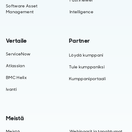
FastViewer
Software Asset
Management
Intelligence
Vertaile
Partner
ServiceNow
Löydä kumppani
Atlassian
Tule kumppaniksi
BMC Helix
Kumppaniportaali
Ivanti
Meistä
Meistä
Webinaarit ja tapahtumat