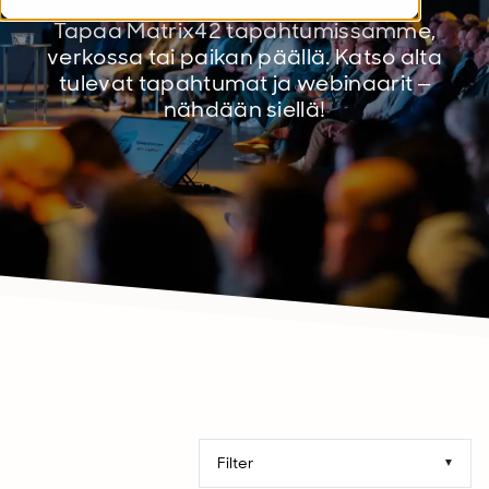
Tapaa Matrix42 tapahtumissamme,
verkossa tai paikan päällä. Katso alta
tulevat tapahtumat ja webinaarit –
nähdään siellä!