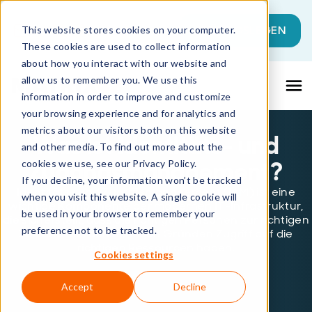
Dies ist ein Suchfeld mit einer automati
JETZT LOSLEGEN
This website stores cookies on your computer.
These cookies are used to collect information
Es gibt keine Vorschläge, da das Suchfeld l
about how you interact with our website and
allow us to remember you. We use this
information in order to improve and customize
your browsing experience and for analytics and
metrics about our visitors both on this website
Was ist Identitäts- und
and other media. To find out more about the
Zugangsmanagement?
cookies we use, see our Privacy Policy.
If you decline, your information won’t be tracked
Identitäts- und Zugriffsmanagement (IAM) ist eine
when you visit this website. A single cookie will
wichtige Komponente der modernen IT-Infrastruktur,
be used in your browser to remember your
die sicherstellt, dass die richtigen Personen zur richtigen
preference not to be tracked.
Zeit und aus den richtigen Gründen Zugriff auf die
richtigen Ressourcen haben.
Cookies settings
Accept
Decline