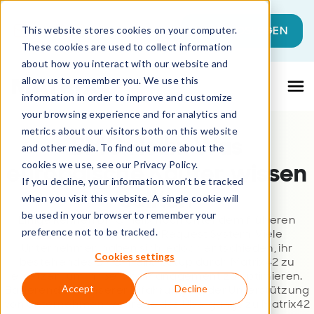
Dies ist ein Suchfeld mit einer automati
JETZT LOSLEGEN
This website stores cookies on your computer.
These cookies are used to collect information
Es gibt keine Vorschläge, da das Suchfeld l
about how you interact with our website and
allow us to remember you. We use this
information in order to improve and customize
your browsing experience and for analytics and
metrics about our visitors both on this website
BMC Helix: Was
and other media. To find out more about the
europäische Käufer wissen
cookies we use, see our Privacy Policy.
If you decline, your information won’t be tracked
sollten
when you visit this website. A single cookie will
be used in your browser to remember your
Einige kennen BMC Helix noch unter dem früheren
preference not to be tracked.
Namen Remedy Action Request System. Viele
Unternehmen haben sich jedoch entschieden, ihr
Cookies settings
bestehendes BMC-Helix-Setup durch Matrix42 zu
ersetzen, um ihr Service Management zu optimieren.
Basierend auf unserer Erfahrung bei der Unterstützung
Accept
Decline
von Unternehmen während des Übergangs zu Matrix42