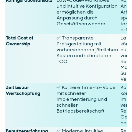
Konfigurationsansatz
Low-Code-Workflows
Konf
und intuitive Konfiguration
Anpa
ermöglichen die
Arbe
Anpassung durch
spez
Geschäftsanwender
tech
erfo
Total Cost of
✅ Transparente
Lauf
Ownership
Preisgestaltung mit
könn
vorhersehbaren jährlichen
ausw
Kosten und schnelleren
varii
TCO
Berei
Modu
Supp
Vert
Zeit bis zur
✅ Kürzere Time-to-Value
Komp
Wertschöpfung
mit schneller
könn
Implementierung und
Impl
schneller
verl
Betriebsbereitschaft
Real
Gesc
beei
Benutzererfahrung
✅ Moderne, intuitive
Refle