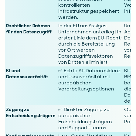
kontrollierten
Wahl
Infrastruktur gespeichert
Infra
werden.
Rechtlicher Rahmen
In der EU ansässiges
Unte
für den Datenzugriff
Unternehmen unterliegt in
Act,
erster Linie dem EU-Recht;
Date
durch die Bereitstellung
Regi
vor Ort werden
vom 
Datenzugriffsvektoren
Rech
von Dritten eliminiert
KI und
✅ Echte KI-Datenresidenz
KI-V
Datensouveränität
und -souveränität mit
BMC-
europäischen
begr
Verarbeitungsoptionen
die A
Date
der 
Zugang zu
✅ Direkter Zugang zu
Oper
Entscheidungsträgern
europäischen
vers
Entscheidungsträgern
Part
und Support-Teams