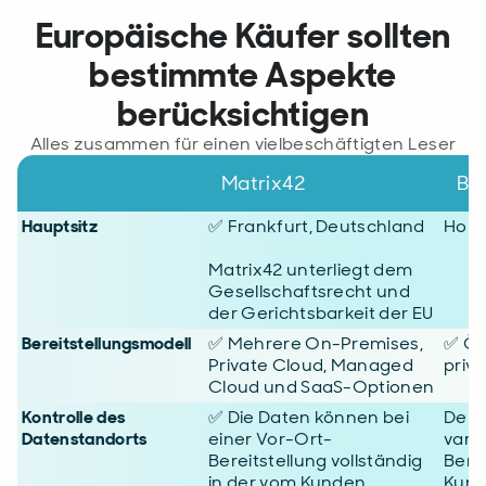
Europäische Käufer sollten
bestimmte Aspekte
berücksichtigen
Alles zusammen für einen vielbeschäftigten Leser
Matrix42
BM
Hauptsitz
✅ Frankfurt, Deutschland
Hous
Matrix42 unterliegt dem
Gesellschaftsrecht und
der Gerichtsbarkeit der EU
Bereitstellungsmodell
✅ Mehrere On-Premises,
✅ Öf
Private Cloud, Managed
priva
Cloud und SaaS-Optionen
Kontrolle des
✅ Die Daten können bei
Der 
Datenstandorts
einer Vor-Ort-
varii
Bereitstellung vollständig
Bere
in der vom Kunden
Kund