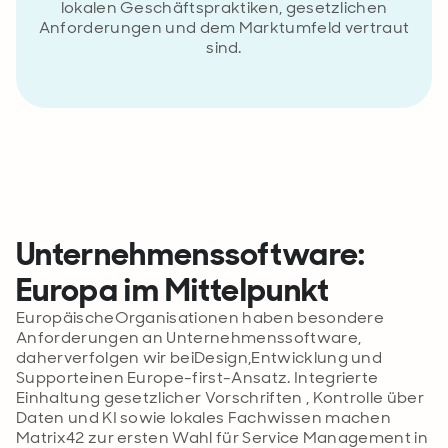
lokalen Geschäftspraktiken, gesetzlichen
Anforderungen und dem Marktumfeld vertraut
sind.
Unternehmenssoftware:
Europa im Mittelpunkt
Europäische
Organisationen haben besondere
Anforderungen
an
Unternehmenssoftware
,
daher
verfolgen wir bei
Design,
Entwicklung und
Support
einen Europe-first-Ansatz
.
Integrierte
Einhaltung
gesetzlicher Vorschriften
,
Kontrolle über
Daten und KI
sowie lokales
Fachwissen
machen
Matrix42
zur ersten Wahl für Service Management in