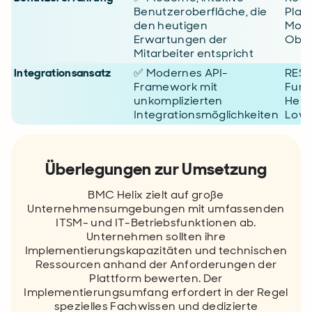
Benutzeroberfläche, die
Plat
den heutigen
Mode
Erwartungen der
Ober
Mitarbeiter entspricht
Integrationsansatz
✅ Modernes API-
REST
Framework mit
Funk
unkomplizierten
Helix
Integrationsmöglichkeiten
Low-
Überlegungen zur Umsetzung
BMC Helix zielt auf große
Unternehmensumgebungen mit umfassenden
ITSM- und IT-Betriebsfunktionen ab.
Unternehmen sollten ihre
Implementierungskapazitäten und technischen
Ressourcen anhand der Anforderungen der
Plattform bewerten. Der
Implementierungsumfang erfordert in der Regel
spezielles Fachwissen und dedizierte