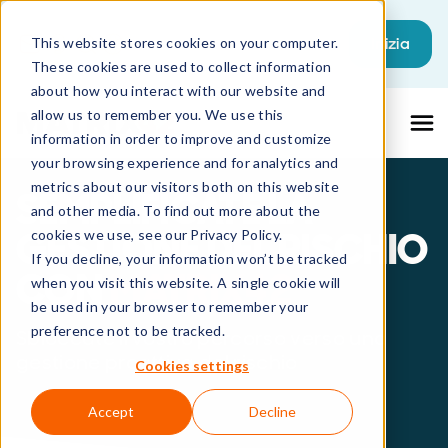
Questo è un campo di ricerca con una fu
Inizia
This website stores cookies on your computer.
These cookies are used to collect information
Non sono presenti suggerimenti perché il
about how you interact with our website and
allow us to remember you. We use this
information in order to improve and customize
your browsing experience and for analytics and
metrics about our visitors both on this website
SEMPLIFICATE LA
and other media. To find out more about the
GESTIONE DEL RISCHIO
cookies we use, see our Privacy Policy.
If you decline, your information won’t be tracked
CON
MATRIX42
when you visit this website. A single cookie will
be used in your browser to remember your
preference not to be tracked.
Sbloccate il vostro percorso verso una
gestione proattiva del rischio
Cookies settings
Accept
Decline