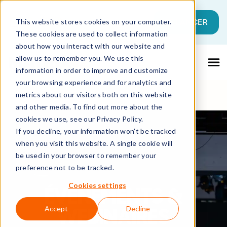
Il s'agit d'un champ de recherche auque
SE LANCER
This website stores cookies on your computer.
These cookies are used to collect information
Il n'y a aucune suggestion car le champ 
about how you interact with our website and
allow us to remember you. We use this
information in order to improve and customize
your browsing experience and for analytics and
metrics about our visitors both on this website
and other media. To find out more about the
cookies we use, see our Privacy Policy.
If you decline, your information won’t be tracked
when you visit this website. A single cookie will
be used in your browser to remember your
preference not to be tracked.
Cookies settings
ÉVÈNEMENTS &
WEBINAIRES
Accept
Decline