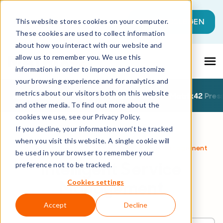
Dies ist ein Suchfeld mit einer automati
JETZT LOSLEGEN
This website stores cookies on your computer.
These cookies are used to collect information
Es gibt keine Vorschläge, da das Suchfeld l
about how you interact with our website and
allow us to remember you. We use this
information in order to improve and customize
your browsing experience and for analytics and
metrics about our visitors both on this website
Alle Ressourcen
Blog
Produkt-News
Matrix42 Pres
and other media. To find out more about the
cookies we use, see our Privacy Policy.
If you decline, your information won’t be tracked
when you visit this website. A single cookie will
Alle Ressourcen
Blog
Intelligent Service Management
be used in your browser to remember your
Intelligent Service
preference not to be tracked.
Management
Cookies settings
Accept
Decline