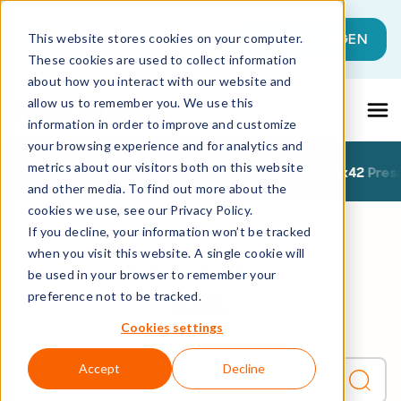
Dies ist ein Suchfeld mit einer automati
JETZT LOSLEGEN
This website stores cookies on your computer.
These cookies are used to collect information
Es gibt keine Vorschläge, da das Suchfeld l
about how you interact with our website and
allow us to remember you. We use this
information in order to improve and customize
your browsing experience and for analytics and
metrics about our visitors both on this website
Alle Ressourcen
Blog
Produkt-News
Matrix42 Pres
and other media. To find out more about the
cookies we use, see our Privacy Policy.
If you decline, your information won’t be tracked
when you visit this website. A single cookie will
Alle Ressourcen
Blog
Iga
be used in your browser to remember your
IGA
preference not to be tracked.
Cookies settings
Accept
Decline