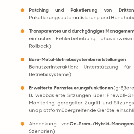
Patching und Paketierung von Dritta
Paketierungsautomatisierung und Handhab
Transparentes und durchgängiges Managemen
einfacher Fehlerbehebung, phasenweiser
Rollback)
Bare-Metal-Betriebssystembereitstellungen
(v
Benutzerinteraktion; Unterstützung fü
Betriebssysteme)
Erweiterte Fernsteuerungsfunktionen
(größer
B. webbasierte Sitzungen über Firewall-G
Monitoring, geregelter Zugriff und Sitzungs
und plattformübergreifende Geräte, einschli
Abdeckung von
On-Prem-/Hybrid-Manage
Szenarien)