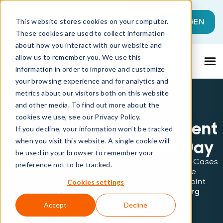
Dies ist ein Suchfeld mit einer automati
JETZT LOSLEGEN
This website stores cookies on your computer.
These cookies are used to collect information
Es gibt keine Vorschläge, da das Suchfeld l
about how you interact with our website and
allow us to remember you. We use this
information in order to improve and customize
your browsing experience and for analytics and
metrics about our visitors both on this website
Die europäische Wahl im
and other media. To find out more about the
Service Management
cookies we use, see our Privacy Policy.
Matrix42 & lmbit
Intelligent
If you decline, your information won’t be tracked
Digitalisieren und automatisieren Sie Ihre Arbeit mit
Service Management Day
when you visit this website. A single cookie will
moderner, KI-gestützter Service Management-Software
be used in your browser to remember your
- ganz nach Ihren Wünschen und angepasst an Ihre
Erleben Sie praxisnahe Vorträge, echte Kunden-Cases
preference not to be tracked.
Bedürfnisse.
und Live-Demos rund um Intelligent Service
Management, KI-Automatisierung und Endpoint
Cookies settings
Los geht's
Management am
26. August 2026
in
Hamburg
Accept
Decline
Jetzt kostenlos teilnehmen