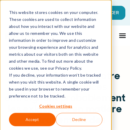
Il s'agit d'un champ de recherche auque
SE LANCER
This website stores cookies on your computer.
These cookies are used to collect information
Il n'y a aucune suggestion car le champ 
about how you interact with our website and
allow us to remember you. We use this
information in order to improve and customize
your browsing experience and for analytics and
metrics about our visitors both on this website
and other media. To find out more about the
Toutes les Ressources
Blog
cookies we use, see our Privacy Policy.
Les formulaires de votre
If you decline, your information won’t be tracked
when you visit this website. A single cookie will
portail de services
be used in your browser to remember your
enfreignent probablement
preference not to be tracked.
les exigences en matière
Cookies settings
de traitement des
Accept
Decline