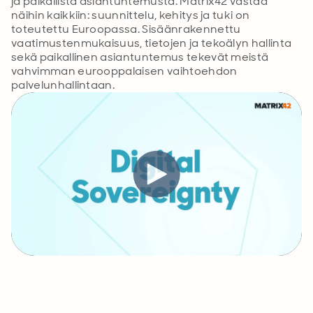
ja paikallista asiantuntemusta. Matrix42 vastaa
näihin kaikkiin: suunnittelu, kehitys ja tuki on
toteutettu Euroopassa. Sisäänrakennettu
vaatimustenmukaisuus, tietojen ja tekoälyn hallinta
sekä paikallinen asiantuntemus tekevät meistä
vahvimman eurooppalaisen vaihtoehdon
palvelunhallintaan.