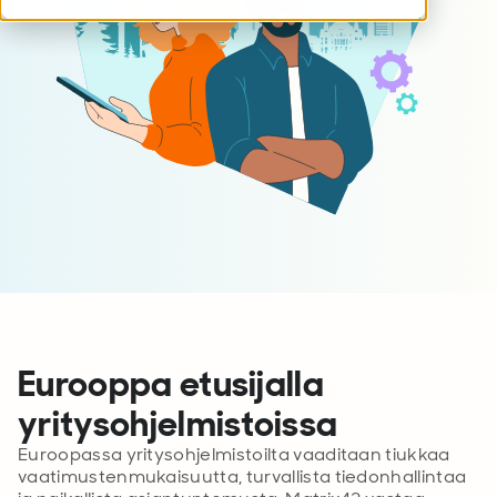
Eurooppa etusijalla
yritysohjelmistoissa
Euroopassa yritysohjelmistoilta vaaditaan tiukkaa
vaatimustenmukaisuutta, turvallista tiedonhallintaa