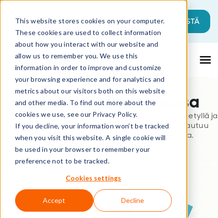
Tämä on hakukenttä, johon on liitetty a
ALOITA TÄSTÄ
This website stores cookies on your computer.
These cookies are used to collect information
Ehdotuksia ei ole, koska hakukenttä on ty
about how you interact with our website and
allow us to remember you. We use this
information in order to improve and customize
your browsing experience and for analytics and
metrics about our visitors both on this website
Valmistettu Euroopassa
and other media. To find out more about the
cookies we use, see our Privacy Policy.
Vähennä riskejä Euroopassa rakennetulla, ylläpidetyllä ja
tuetulla palvelunhallintaohjelmistolla, joka mukautuu
If you decline, your information won’t be tracked
tarpeisiisi ja toimitetaan haluamallasi tavalla.
when you visit this website. A single cookie will
be used in your browser to remember your
preference not to be tracked.
Cookies settings
Accept
Decline