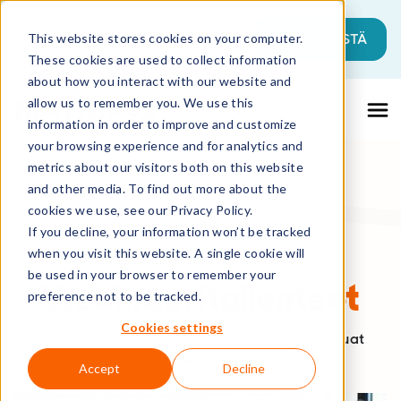
Tämä on hakukenttä, johon on liitetty a
ALOITA TÄSTÄ
This website stores cookies on your computer.
These cookies are used to collect information
Ehdotuksia ei ole, koska hakukenttä on ty
about how you interact with our website and
allow us to remember you. We use this
information in order to improve and customize
your browsing experience and for analytics and
metrics about our visitors both on this website
and other media. To find out more about the
cookies we use, see our Privacy Policy.
If you decline, your information won’t be tracked
when you visit this website. A single cookie will
be used in your browser to remember your
Webinaaritallenteet
preference not to be tracked.
Cookies settings
Klikkaa webinaaria, jonka videotallenteen haluat
katsoa!
Accept
Decline