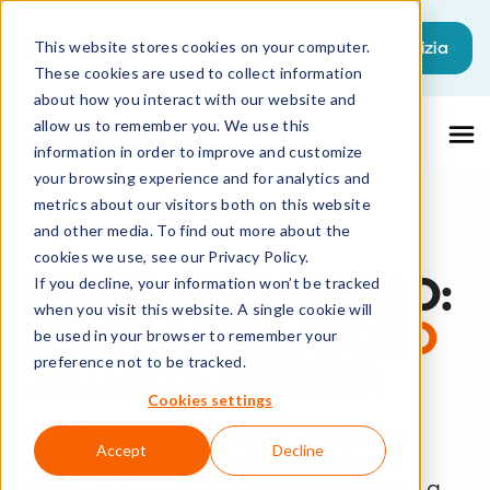
Questo è un campo di ricerca con una fu
Inizia
This website stores cookies on your computer.
These cookies are used to collect information
Non sono presenti suggerimenti perché il
about how you interact with our website and
allow us to remember you. We use this
information in order to improve and customize
your browsing experience and for analytics and
metrics about our visitors both on this website
and other media. To find out more about the
cookies we use, see our Privacy Policy.
STORIA DI SUCCESSO:
If you decline, your information won’t be tracked
when you visit this website. A single cookie will
CAMERA DEL LAVORO
be used in your browser to remember your
preference not to be tracked.
DELL'ALTA AUSTRIA
Cookies settings
Scoprite come la Camera del Lavoro
Accept
Decline
dell'Alta Austria ha ottimizzato i suoi
processi di servizio per essere sempre a