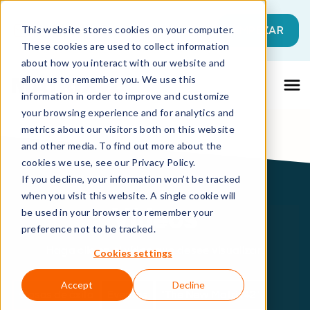
Esto es un campo de búsqueda con una f
EMPEZAR
This website stores cookies on your computer.
These cookies are used to collect information
No hay sugerencias porque el campo de 
about how you interact with our website and
allow us to remember you. We use this
information in order to improve and customize
your browsing experience and for analytics and
metrics about our visitors both on this website
and other media. To find out more about the
cookies we use, see our Privacy Policy.
If you decline, your information won’t be tracked
when you visit this website. A single cookie will
Vídeos
be used in your browser to remember your
preference not to be tracked.
Haga clic en el vídeo que desee visualizar.
Cookies settings
Accept
Decline
Casos de éxito
Eventos
"The New Matrix42"