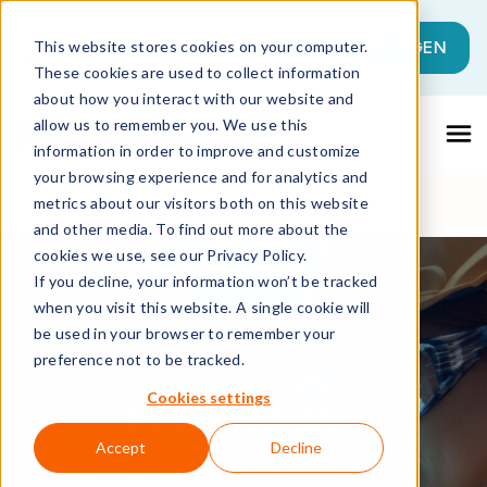
Dies ist ein Suchfeld mit einer automati
JETZT LOSLEGEN
This website stores cookies on your computer.
These cookies are used to collect information
Es gibt keine Vorschläge, da das Suchfeld l
about how you interact with our website and
allow us to remember you. We use this
information in order to improve and customize
your browsing experience and for analytics and
metrics about our visitors both on this website
and other media. To find out more about the
cookies we use, see our Privacy Policy.
If you decline, your information won’t be tracked
when you visit this website. A single cookie will
be used in your browser to remember your
preference not to be tracked.
Cookies settings
POTENZIALE
FREISETZEN
Accept
Decline