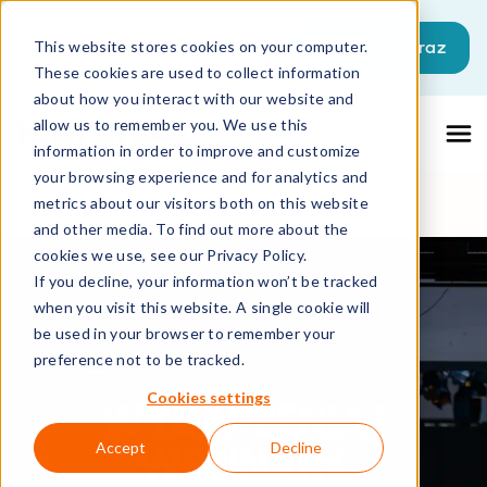
To pole wyszukiwania z dołączoną fun
Wypróbuj Teraz
This website stores cookies on your computer.
These cookies are used to collect information
Brak sugerowanych wyników, ponieważ p
about how you interact with our website and
allow us to remember you. We use this
information in order to improve and customize
your browsing experience and for analytics and
metrics about our visitors both on this website
and other media. To find out more about the
cookies we use, see our Privacy Policy.
If you decline, your information won’t be tracked
when you visit this website. A single cookie will
be used in your browser to remember your
preference not to be tracked.
Cookies settings
WYDARZENIA I
WEBINARY
Accept
Decline