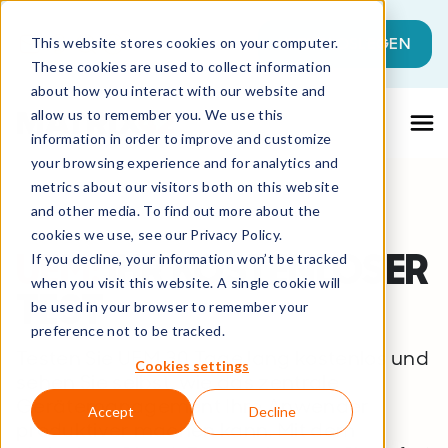
Dies ist ein Suchfeld mit einer automati
JETZT LOSLEGEN
This website stores cookies on your computer.
These cookies are used to collect information
Es gibt keine Vorschläge, da das Suchfeld l
about how you interact with our website and
allow us to remember you. We use this
information in order to improve and customize
your browsing experience and for analytics and
metrics about our visitors both on this website
and other media. To find out more about the
cookies we use, see our Privacy Policy.
UEM:
IHR KOSTENLOSER
If you decline, your information won’t be tracked
when you visit this website. A single cookie will
TEST
be used in your browser to remember your
preference not to be tracked.
Testen Sie UEM 30 Tage lang kostenlos und
Cookies settings
sehen Sie selbst, wie das zentrale
Gerätemanagement Ihre Anwender
Accept
Decline
produktiver machen kann. Mit dem