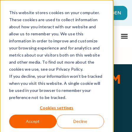
Dies ist ein Suchfeld mit einer automati
JETZT LOSLEGEN
This website stores cookies on your computer.
These cookies are used to collect information
Es gibt keine Vorschläge, da das Suchfeld l
about how you interact with our website and
allow us to remember you. We use this
information in order to improve and customize
your browsing experience and for analytics and
metrics about our visitors both on this website
and other media. To find out more about the
cookies we use, see our Privacy Policy.
PARTNER PROGRAMM
If you decline, your information won’t be tracked
when you visit this website. A single cookie will
2026
be used in your browser to remember your
preference not to be tracked.
13. November 2025 | 10:00 Uhr
Cookies settings
Webcast-Sprache: Deutsch
Accept
Decline