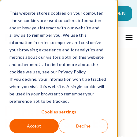
Dies ist ein Suchfeld mit einer automati
JETZT LOSLEGEN
This website stores cookies on your computer.
These cookies are used to collect information
Es gibt keine Vorschläge, da das Suchfeld l
about how you interact with our website and
allow us to remember you. We use this
information in order to improve and customize
your browsing experience and for analytics and
metrics about our visitors both on this website
and other media. To find out more about the
cookies we use, see our Privacy Policy.
If you decline, your information won’t be tracked
when you visit this website. A single cookie will
be used in your browser to remember your
preference not to be tracked.
ITAM: IHR
Cookies settings
KOSTENLOSER TEST
Accept
Decline