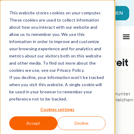
Dies ist ein Suchfeld mit einer automati
JETZT LOSLEGEN
This website stores cookies on your computer.
These cookies are used to collect information
Es gibt keine Vorschläge, da das Suchfeld l
about how you interact with our website and
allow us to remember you. We use this
information in order to improve and customize
your browsing experience and for analytics and
metrics about our visitors both on this website
Ist Ihr Unternehmen bereit
and other media. To find out more about the
für
KI im Service
cookies we use, see our Privacy Policy.
If you decline, your information won’t be tracked
Management
?
when you visit this website. A single cookie will
be used in your browser to remember your
Laden Sie jetzt unsere praktische Checkliste herunter
preference not to be tracked.
und legen Sie die ideale Grundlage für den erfolgreichen
Einsatz von KI im Service Management.
Cookies settings
CHECKLISTE HERUNTERLADEN
Accept
Decline