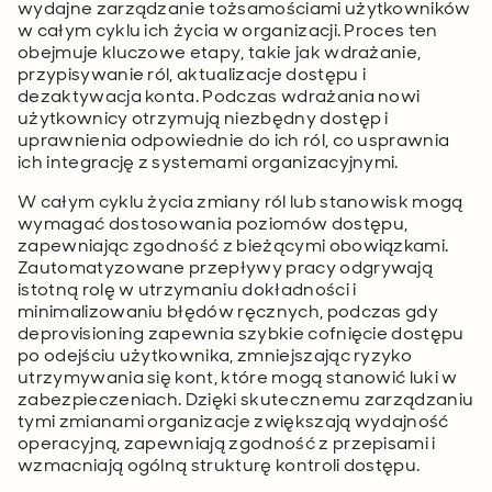
wydajne zarządzanie tożsamościami użytkowników
w całym cyklu ich życia w organizacji. Proces ten
obejmuje kluczowe etapy, takie jak wdrażanie,
przypisywanie ról, aktualizacje dostępu i
dezaktywacja konta. Podczas wdrażania nowi
użytkownicy otrzymują niezbędny dostęp i
uprawnienia odpowiednie do ich ról, co usprawnia
ich integrację z systemami organizacyjnymi.
W całym cyklu życia zmiany ról lub stanowisk mogą
wymagać dostosowania poziomów dostępu,
zapewniając zgodność z bieżącymi obowiązkami.
Zautomatyzowane przepływy pracy odgrywają
istotną rolę w utrzymaniu dokładności i
minimalizowaniu błędów ręcznych, podczas gdy
deprovisioning zapewnia szybkie cofnięcie dostępu
po odejściu użytkownika, zmniejszając ryzyko
utrzymywania się kont, które mogą stanowić luki w
zabezpieczeniach. Dzięki skutecznemu zarządzaniu
tymi zmianami organizacje zwiększają wydajność
operacyjną, zapewniają zgodność z przepisami i
wzmacniają ogólną strukturę kontroli dostępu.