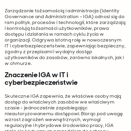
Zarządzanie tożsamością i administracja (Identity
Governance and Administration - IGA) odnosi się do
ram polityk, procesów i technologii, które zarządzają
i kontrolują tożsamości użytkowników, prawa
dostępu i działania w ramach cyklu życia w
organizacji. Odgrywa istotną rolę w nowoczesnym
IT i cyberbezpieczeństwie, zapewniając bezpieczny,
zgodny z przepisami i wydajny dostęp
użytkowników do zasobów, zarówno lokalnych, jak i
w chmurze.
Znaczenie IGA w IT i
cyberbezpieczeństwie
Skuteczne IGA zapewnia, że właściwe osoby mają
dostęp do właściwych zasobów we właściwym
czasie - jednocześnie zapobiegając
nieautoryzowanemu dostępowi. Biorąc pod uwagę
wzrost zagrożeń wewnętrznych, wymogi
regulacyjne i hybrydowe środowisko pracy, IGA