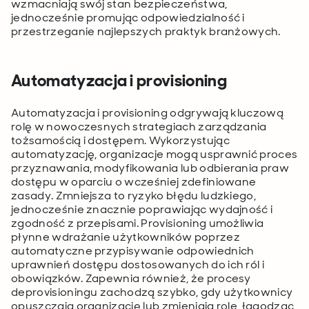
wzmacniają swój stan bezpieczeństwa,
jednocześnie promując odpowiedzialność i
przestrzeganie najlepszych praktyk branżowych.
Automatyzacja i provisioning
Automatyzacja i provisioning odgrywają kluczową
rolę w nowoczesnych strategiach zarządzania
tożsamością i dostępem. Wykorzystując
automatyzację, organizacje mogą usprawnić proces
przyznawania, modyfikowania lub odbierania praw
dostępu w oparciu o wcześniej zdefiniowane
zasady. Zmniejsza to ryzyko błędu ludzkiego,
jednocześnie znacznie poprawiając wydajność i
zgodność z przepisami. Provisioning umożliwia
płynne wdrażanie użytkowników poprzez
automatyczne przypisywanie odpowiednich
uprawnień dostępu dostosowanych do ich ról i
obowiązków. Zapewnia również, że procesy
deprovisioningu zachodzą szybko, gdy użytkownicy
opuszczają organizację lub zmieniają role, łagodząc