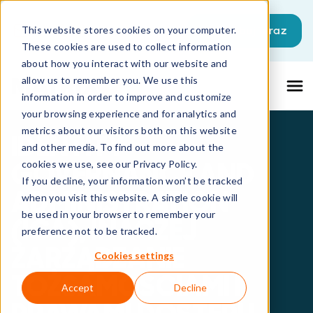
To pole wyszukiwania z dołączoną fun
Wypróbuj Teraz
This website stores cookies on your computer.
These cookies are used to collect information
Brak sugerowanych wyników, ponieważ p
about how you interact with our website and
allow us to remember you. We use this
information in order to improve and customize
your browsing experience and for analytics and
metrics about our visitors both on this website
IDENTITY
and other media. To find out more about the
GOVERNANCE AND
cookies we use, see our Privacy Policy.
If you decline, your information won’t be tracked
ADMINISTRATION
when you visit this website. A single cookie will
be used in your browser to remember your
(IGA), INACZEJ
preference not to be tracked.
ZARZĄDZANIE
Cookies settings
TOŻSAMOŚCIAMI I
Accept
Decline