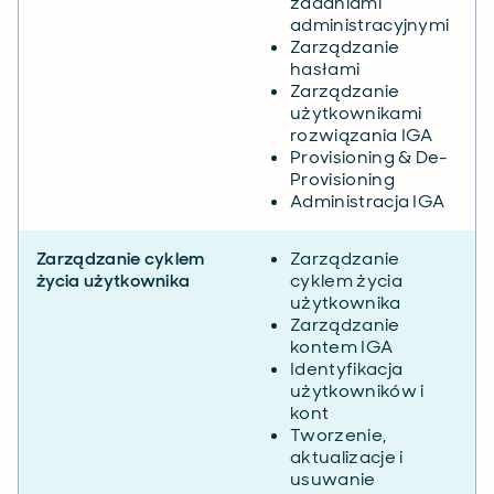
zadaniami
administracyjnymi
Zarządzanie
hasłami
Zarządzanie
użytkownikami
rozwiązania IGA
Provisioning & De-
Provisioning
Administracja IGA
Zarządzanie cyklem
Zarządzanie
życia użytkownika
cyklem życia
użytkownika
Zarządzanie
kontem IGA
Identyfikacja
użytkowników i
kont
Tworzenie,
aktualizacje i
usuwanie