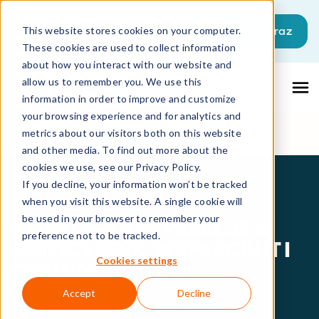
Wypróbuj Teraz
This website stores cookies on your computer.
These cookies are used to collect information
about how you interact with our website and
allow us to remember you. We use this
information in order to improve and customize
your browsing experience and for analytics and
metrics about our visitors both on this website
and other media. To find out more about the
cookies we use, see our Privacy Policy.
GEN AI
If you decline, your information won’t be tracked
when you visit this website. A single cookie will
be used in your browser to remember your
BŁYSKAWICZNE REAKCJE W
preference not to be tracked.
SERVICE DESK, WSPARCIU IT I
Cookies settings
OBSŁUDZE KLIENTA
–
JAK
OSIĄGNĄĆ
Accept
Decline
ULTRARESPONSYWNOŚĆ?