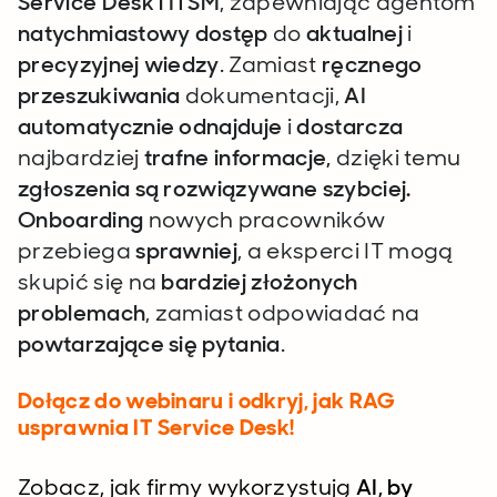
Service Desk i ITSM
, zapewniając agentom
natychmiastowy dostęp
do
aktualnej
i
precyzyjnej wiedzy
. Zamiast
ręcznego
przeszukiwania
dokumentacji,
AI
automatycznie odnajduje
i
dostarcza
najbardziej
trafne informacje,
dzięki temu
zgłoszenia są rozwiązywane szybciej.
Onboarding
nowych pracowników
przebiega
sprawniej
, a
eksperci IT
mogą
skupić się na
bardziej złożonych
problemach
, zamiast odpowiadać na
powtarzające się pytania
.
Dołącz do webinaru i odkryj, jak RAG
usprawnia IT Service Desk!
Zobacz, jak firmy wykorzystują
AI, by